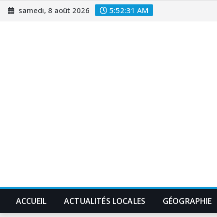
Skip
samedi, 8 août 2026
5:52:32 AM
to
content
ACCUEIL
ACTUALITÉS LOCALES
GÉOGRAPHIE